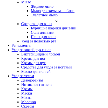
Мыло
Жидкое мыло
Мыло для хаммама и бани
Туалетное мыло
Средства для ванн
Бурлящие шарики для ванн
Соль для ванн
Пены для ванн
Уход за полостью рта
Репелленты
Уход за кожей рук и ног
Бактерицидный лосьон
Кремы для ног
Кремы для рук
Средства для ухода за ногтями
Масло для ногтей
Уход за телом
Дезодоранты
Интимная гигиена
Кремы
Маски
Масла
Молочко
Скрабы