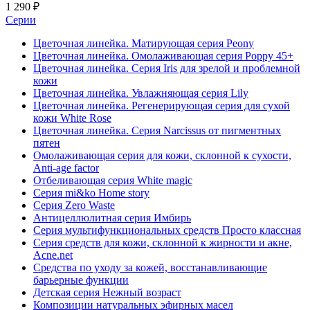
1 290 ₽
Серии
Цветочная линейка. Матирующая серия Peony
Цветочная линейка. Омолаживающая серия Poppy 45+
Цветочная линейка. Серия Iris для зрелой и проблемной
кожи
Цветочная линейка. Увлажняющая серия Lily
Цветочная линейка. Регенерирующая серия для сухой
кожи White Rose
Цветочная линейка. Серия Narcissus от пигментных
пятен
Омолаживающая серия для кожи, склонной к сухости,
Anti-age factor
Отбеливающая серия White magic
Серия mi&ko Home story
Серия Zero Waste
Антицеллюлитная серия Имбирь
Серия мультифункциональных средств Просто классная
Серия средств для кожи, склонной к жирности и акне,
Acne.net
Средства по уходу за кожей, восстанавливающие
барьерные функции
Детская серия Нежный возраст
Композиции натуральных эфирных масел