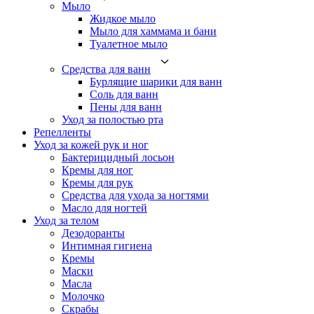
Мыло
Жидкое мыло
Мыло для хаммама и бани
Туалетное мыло
Средства для ванн
Бурлящие шарики для ванн
Соль для ванн
Пены для ванн
Уход за полостью рта
Репелленты
Уход за кожей рук и ног
Бактерицидный лосьон
Кремы для ног
Кремы для рук
Средства для ухода за ногтями
Масло для ногтей
Уход за телом
Дезодоранты
Интимная гигиена
Кремы
Маски
Масла
Молочко
Скрабы