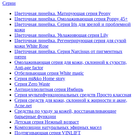
Серии
Цветочная линейка. Матирующая серия Peony
Цветочная линейка. Омолаживающая серия Poppy 45+
Цветочная линейка. Серия Iris для зрелой и проблемной
кожи
Цветочная линейка. Увлажняющая серия Lily
Цветочная линейка. Регенерирующая серия для сухой
кожи White Rose
Цветочная линейка. Серия Narcissus от пигментных
пятен
Омолаживающая серия для кожи, склонной к сухости,
Anti-age factor
Отбеливающая серия White magic
Серия mi&ko Home story
Серия Zero Waste
Антицеллюлитная серия Имбирь
Серия мультифункциональных средств Просто классная
Серия средств для кожи, склонной к жирности и акне,
Acne.net
Средства по уходу за кожей, восстанавливающие
барьерные функции
Детская серия Нежный возраст
Композиции натуральных эфирных масел
Подтягивающая серия VINLIFT