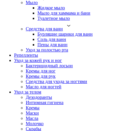
Мыло
Жидкое мыло
Мыло для хаммама и бани
Туалетное мыло
Средства для ванн
Бурлящие шарики для ванн
Соль для ванн
Пены для ванн
Уход за полостью рта
Репелленты
Уход за кожей рук и ног
Бактерицидный лосьон
Кремы для ног
Кремы для рук
Средства для ухода за ногтями
Масло для ногтей
Уход за телом
Дезодоранты
Интимная гигиена
Кремы
Маски
Масла
Молочко
Скрабы