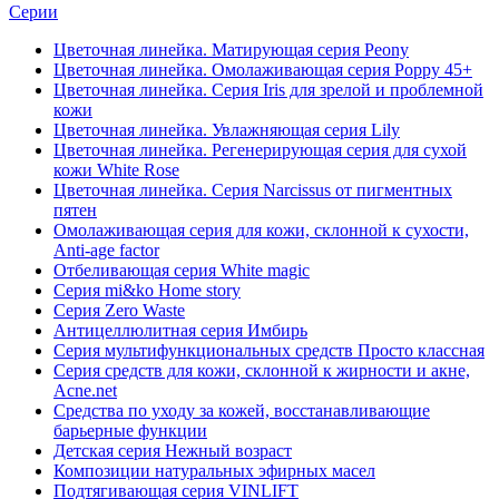
Серии
Цветочная линейка. Матирующая серия Peony
Цветочная линейка. Омолаживающая серия Poppy 45+
Цветочная линейка. Серия Iris для зрелой и проблемной
кожи
Цветочная линейка. Увлажняющая серия Lily
Цветочная линейка. Регенерирующая серия для сухой
кожи White Rose
Цветочная линейка. Серия Narcissus от пигментных
пятен
Омолаживающая серия для кожи, склонной к сухости,
Anti-age factor
Отбеливающая серия White magic
Серия mi&ko Home story
Серия Zero Waste
Антицеллюлитная серия Имбирь
Серия мультифункциональных средств Просто классная
Серия средств для кожи, склонной к жирности и акне,
Acne.net
Средства по уходу за кожей, восстанавливающие
барьерные функции
Детская серия Нежный возраст
Композиции натуральных эфирных масел
Подтягивающая серия VINLIFT