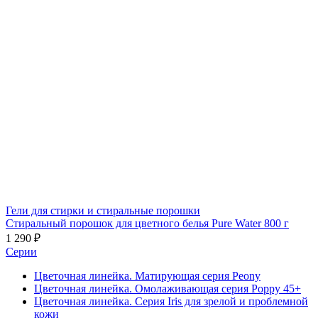
Гели для стирки и стиральные порошки
Стиральный порошок для цветного белья Pure Water 800 г
1 290 ₽
Серии
Цветочная линейка. Матирующая серия Peony
Цветочная линейка. Омолаживающая серия Poppy 45+
Цветочная линейка. Серия Iris для зрелой и проблемной
кожи