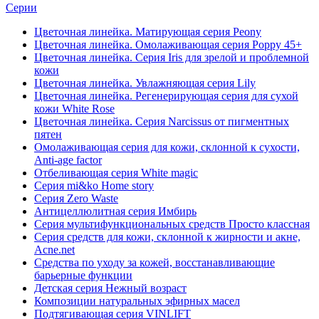
Серии
Цветочная линейка. Матирующая серия Peony
Цветочная линейка. Омолаживающая серия Poppy 45+
Цветочная линейка. Серия Iris для зрелой и проблемной
кожи
Цветочная линейка. Увлажняющая серия Lily
Цветочная линейка. Регенерирующая серия для сухой
кожи White Rose
Цветочная линейка. Серия Narcissus от пигментных
пятен
Омолаживающая серия для кожи, склонной к сухости,
Anti-age factor
Отбеливающая серия White magic
Серия mi&ko Home story
Серия Zero Waste
Антицеллюлитная серия Имбирь
Серия мультифункциональных средств Просто классная
Серия средств для кожи, склонной к жирности и акне,
Acne.net
Средства по уходу за кожей, восстанавливающие
барьерные функции
Детская серия Нежный возраст
Композиции натуральных эфирных масел
Подтягивающая серия VINLIFT