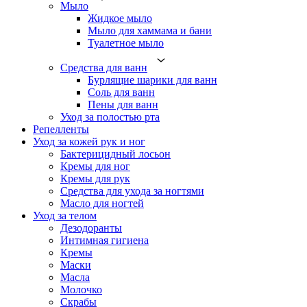
Мыло
Жидкое мыло
Мыло для хаммама и бани
Туалетное мыло
Средства для ванн
Бурлящие шарики для ванн
Соль для ванн
Пены для ванн
Уход за полостью рта
Репелленты
Уход за кожей рук и ног
Бактерицидный лосьон
Кремы для ног
Кремы для рук
Средства для ухода за ногтями
Масло для ногтей
Уход за телом
Дезодоранты
Интимная гигиена
Кремы
Маски
Масла
Молочко
Скрабы