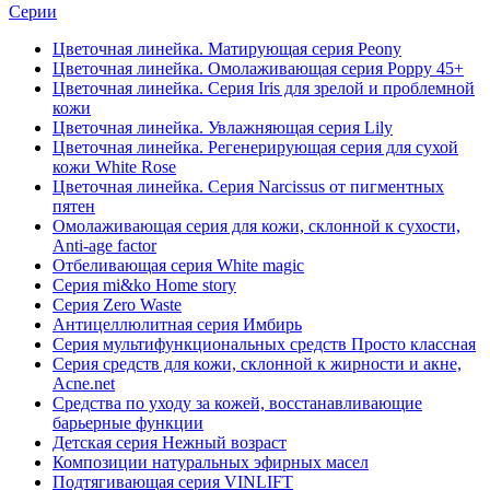
Серии
Цветочная линейка. Матирующая серия Peony
Цветочная линейка. Омолаживающая серия Poppy 45+
Цветочная линейка. Серия Iris для зрелой и проблемной
кожи
Цветочная линейка. Увлажняющая серия Lily
Цветочная линейка. Регенерирующая серия для сухой
кожи White Rose
Цветочная линейка. Серия Narcissus от пигментных
пятен
Омолаживающая серия для кожи, склонной к сухости,
Anti-age factor
Отбеливающая серия White magic
Серия mi&ko Home story
Серия Zero Waste
Антицеллюлитная серия Имбирь
Серия мультифункциональных средств Просто классная
Серия средств для кожи, склонной к жирности и акне,
Acne.net
Средства по уходу за кожей, восстанавливающие
барьерные функции
Детская серия Нежный возраст
Композиции натуральных эфирных масел
Подтягивающая серия VINLIFT