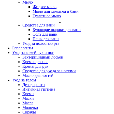
Мыло
Жидкое мыло
Мыло для хаммама и бани
Туалетное мыло
Средства для ванн
Бурлящие шарики для ванн
Соль для ванн
Пены для ванн
Уход за полостью рта
Репелленты
Уход за кожей рук и ног
Бактерицидный лосьон
Кремы для ног
Кремы для рук
Средства для ухода за ногтями
Масло для ногтей
Уход за телом
Дезодоранты
Интимная гигиена
Кремы
Маски
Масла
Молочко
Скрабы