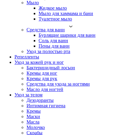
Мыло
Жидкое мыло
Мыло для хаммама и бани
Туалетное мыло
Средства для ванн
Бурлящие шарики для ванн
Соль для ванн
Пены для ванн
Уход за полостью рта
Репелленты
Уход за кожей рук и ног
Бактерицидный лосьон
Кремы для ног
Кремы для рук
Средства для ухода за ногтями
Масло для ногтей
Уход за телом
Дезодоранты
Интимная гигиена
Кремы
Маски
Масла
Молочко
Скрабы