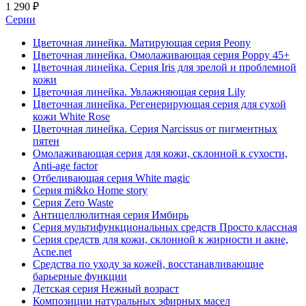
1 290 ₽
Серии
Цветочная линейка. Матирующая серия Peony
Цветочная линейка. Омолаживающая серия Poppy 45+
Цветочная линейка. Серия Iris для зрелой и проблемной
кожи
Цветочная линейка. Увлажняющая серия Lily
Цветочная линейка. Регенерирующая серия для сухой
кожи White Rose
Цветочная линейка. Серия Narcissus от пигментных
пятен
Омолаживающая серия для кожи, склонной к сухости,
Anti-age factor
Отбеливающая серия White magic
Серия mi&ko Home story
Серия Zero Waste
Антицеллюлитная серия Имбирь
Серия мультифункциональных средств Просто классная
Серия средств для кожи, склонной к жирности и акне,
Acne.net
Средства по уходу за кожей, восстанавливающие
барьерные функции
Детская серия Нежный возраст
Композиции натуральных эфирных масел