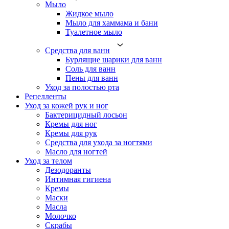
Мыло
Жидкое мыло
Мыло для хаммама и бани
Туалетное мыло
Средства для ванн
Бурлящие шарики для ванн
Соль для ванн
Пены для ванн
Уход за полостью рта
Репелленты
Уход за кожей рук и ног
Бактерицидный лосьон
Кремы для ног
Кремы для рук
Средства для ухода за ногтями
Масло для ногтей
Уход за телом
Дезодоранты
Интимная гигиена
Кремы
Маски
Масла
Молочко
Скрабы