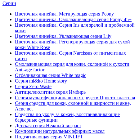
Серии
Цветочная линейка. Матирующая серия Peony
Цветочная линейка. Омолаживающая серия Poppy 45+
Цветочная линейка. Серия Iris для зрелой и проблемной
кожи
Цветочная линейка. Увлажняющая серия Lily
Цветочная линейка. Регенерирующая серия для сухой
кожи White Rose
Цветочная линейка. Серия Narcissus от пигментных
пятен
Омолаживающая серия для кожи, склонной к сухости,
Anti-age factor
Отбеливающая серия White magic
Серия mi&ko Home story
Серия Zero Waste
Антицеллюлитная серия Имбирь
Серия мультифункциональных средств Просто классная
Серия средств для кожи, склонной к жирности и акне,
Acne.net
Средства по уходу за кожей, восстанавливающие
барьерные функции
Детская серия Нежный возраст
Композиции натуральных эфирных масел
Подтягивающая серия VINLIFT