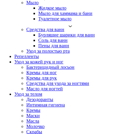
Мыло
Жидкое мыло
Мыло для хаммама и бани
Туалетное мыло
Средства для ванн
Бурлящие шарики для ванн
Соль для ванн
Пены для ванн
Уход за полостью рта
Репелленты
Уход за кожей рук и ног
Бактерицидный лосьон
Кремы для ног
Кремы для рук
Средства для ухода за ногтями
Масло для ногтей
Уход за телом
Дезодоранты
Интимная гигиена
Кремы
Маски
Масла
Молочко
Скрабы