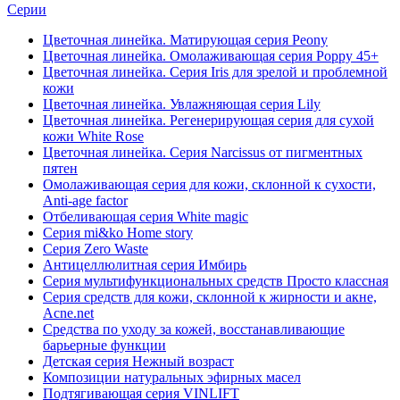
Серии
Цветочная линейка. Матирующая серия Peony
Цветочная линейка. Омолаживающая серия Poppy 45+
Цветочная линейка. Серия Iris для зрелой и проблемной
кожи
Цветочная линейка. Увлажняющая серия Lily
Цветочная линейка. Регенерирующая серия для сухой
кожи White Rose
Цветочная линейка. Серия Narcissus от пигментных
пятен
Омолаживающая серия для кожи, склонной к сухости,
Anti-age factor
Отбеливающая серия White magic
Серия mi&ko Home story
Серия Zero Waste
Антицеллюлитная серия Имбирь
Серия мультифункциональных средств Просто классная
Серия средств для кожи, склонной к жирности и акне,
Acne.net
Средства по уходу за кожей, восстанавливающие
барьерные функции
Детская серия Нежный возраст
Композиции натуральных эфирных масел
Подтягивающая серия VINLIFT