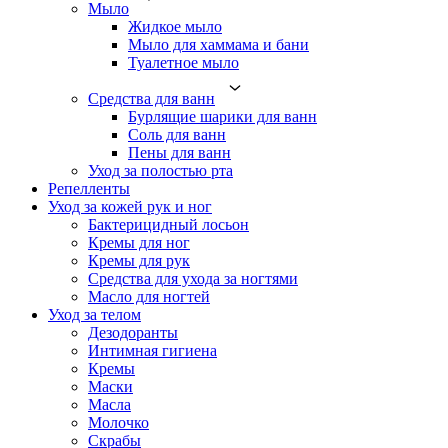
Мыло
Жидкое мыло
Мыло для хаммама и бани
Туалетное мыло
Средства для ванн
Бурлящие шарики для ванн
Соль для ванн
Пены для ванн
Уход за полостью рта
Репелленты
Уход за кожей рук и ног
Бактерицидный лосьон
Кремы для ног
Кремы для рук
Средства для ухода за ногтями
Масло для ногтей
Уход за телом
Дезодоранты
Интимная гигиена
Кремы
Маски
Масла
Молочко
Скрабы