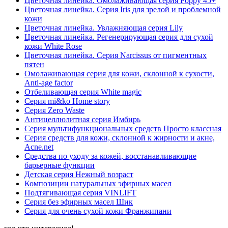
Цветочная линейка. Омолаживающая серия Poppy 45+
Цветочная линейка. Серия Iris для зрелой и проблемной
кожи
Цветочная линейка. Увлажняющая серия Lily
Цветочная линейка. Регенерирующая серия для сухой
кожи White Rose
Цветочная линейка. Серия Narcissus от пигментных
пятен
Омолаживающая серия для кожи, склонной к сухости,
Anti-age factor
Отбеливающая серия White magic
Серия mi&ko Home story
Серия Zero Waste
Антицеллюлитная серия Имбирь
Серия мультифункциональных средств Просто классная
Серия средств для кожи, склонной к жирности и акне,
Acne.net
Средства по уходу за кожей, восстанавливающие
барьерные функции
Детская серия Нежный возраст
Композиции натуральных эфирных масел
Подтягивающая серия VINLIFT
Серия без эфирных масел Шик
Серия для очень сухой кожи Франжипани