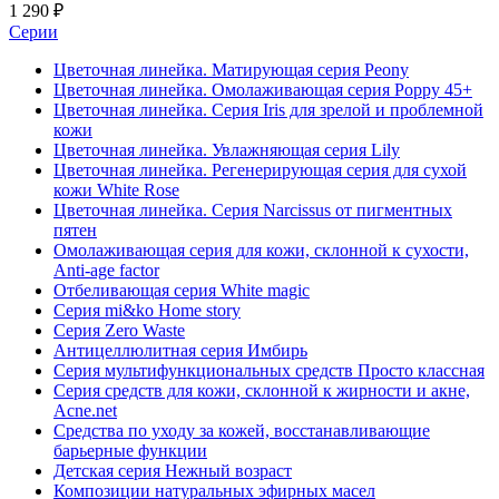
1 290 ₽
Серии
Цветочная линейка. Матирующая серия Peony
Цветочная линейка. Омолаживающая серия Poppy 45+
Цветочная линейка. Серия Iris для зрелой и проблемной
кожи
Цветочная линейка. Увлажняющая серия Lily
Цветочная линейка. Регенерирующая серия для сухой
кожи White Rose
Цветочная линейка. Серия Narcissus от пигментных
пятен
Омолаживающая серия для кожи, склонной к сухости,
Anti-age factor
Отбеливающая серия White magic
Серия mi&ko Home story
Серия Zero Waste
Антицеллюлитная серия Имбирь
Серия мультифункциональных средств Просто классная
Серия средств для кожи, склонной к жирности и акне,
Acne.net
Средства по уходу за кожей, восстанавливающие
барьерные функции
Детская серия Нежный возраст
Композиции натуральных эфирных масел