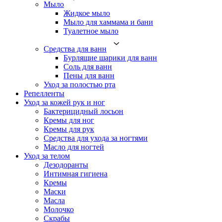
Мыло
Жидкое мыло
Мыло для хаммама и бани
Туалетное мыло
Средства для ванн
Бурлящие шарики для ванн
Соль для ванн
Пены для ванн
Уход за полостью рта
Репелленты
Уход за кожей рук и ног
Бактерицидный лосьон
Кремы для ног
Кремы для рук
Средства для ухода за ногтями
Масло для ногтей
Уход за телом
Дезодоранты
Интимная гигиена
Кремы
Маски
Масла
Молочко
Скрабы