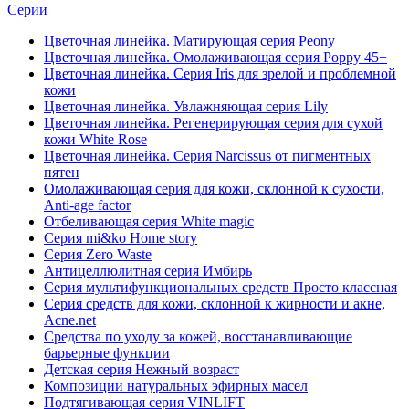
Серии
Цветочная линейка. Матирующая серия Peony
Цветочная линейка. Омолаживающая серия Poppy 45+
Цветочная линейка. Серия Iris для зрелой и проблемной
кожи
Цветочная линейка. Увлажняющая серия Lily
Цветочная линейка. Регенерирующая серия для сухой
кожи White Rose
Цветочная линейка. Серия Narcissus от пигментных
пятен
Омолаживающая серия для кожи, склонной к сухости,
Anti-age factor
Отбеливающая серия White magic
Серия mi&ko Home story
Серия Zero Waste
Антицеллюлитная серия Имбирь
Серия мультифункциональных средств Просто классная
Серия средств для кожи, склонной к жирности и акне,
Acne.net
Средства по уходу за кожей, восстанавливающие
барьерные функции
Детская серия Нежный возраст
Композиции натуральных эфирных масел
Подтягивающая серия VINLIFT