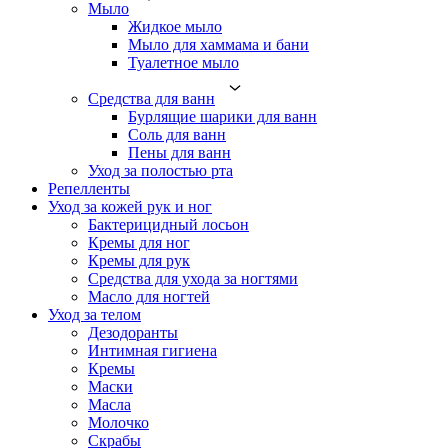
Мыло
Жидкое мыло
Мыло для хаммама и бани
Туалетное мыло
Средства для ванн
Бурлящие шарики для ванн
Соль для ванн
Пены для ванн
Уход за полостью рта
Репелленты
Уход за кожей рук и ног
Бактерицидный лосьон
Кремы для ног
Кремы для рук
Средства для ухода за ногтями
Масло для ногтей
Уход за телом
Дезодоранты
Интимная гигиена
Кремы
Маски
Масла
Молочко
Скрабы