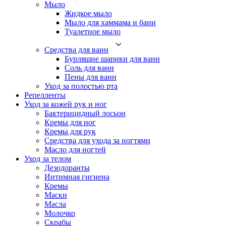
Мыло
Жидкое мыло
Мыло для хаммама и бани
Туалетное мыло
Средства для ванн
Бурлящие шарики для ванн
Соль для ванн
Пены для ванн
Уход за полостью рта
Репелленты
Уход за кожей рук и ног
Бактерицидный лосьон
Кремы для ног
Кремы для рук
Средства для ухода за ногтями
Масло для ногтей
Уход за телом
Дезодоранты
Интимная гигиена
Кремы
Маски
Масла
Молочко
Скрабы