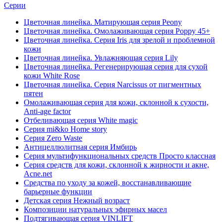
Серии
Цветочная линейка. Матирующая серия Peony
Цветочная линейка. Омолаживающая серия Poppy 45+
Цветочная линейка. Серия Iris для зрелой и проблемной
кожи
Цветочная линейка. Увлажняющая серия Lily
Цветочная линейка. Регенерирующая серия для сухой
кожи White Rose
Цветочная линейка. Серия Narcissus от пигментных
пятен
Омолаживающая серия для кожи, склонной к сухости,
Anti-age factor
Отбеливающая серия White magic
Серия mi&ko Home story
Серия Zero Waste
Антицеллюлитная серия Имбирь
Серия мультифункциональных средств Просто классная
Серия средств для кожи, склонной к жирности и акне,
Acne.net
Средства по уходу за кожей, восстанавливающие
барьерные функции
Детская серия Нежный возраст
Композиции натуральных эфирных масел
Подтягивающая серия VINLIFT