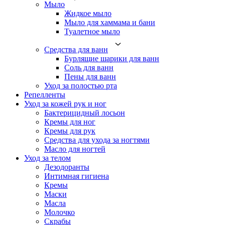
Мыло
Жидкое мыло
Мыло для хаммама и бани
Туалетное мыло
Средства для ванн
Бурлящие шарики для ванн
Соль для ванн
Пены для ванн
Уход за полостью рта
Репелленты
Уход за кожей рук и ног
Бактерицидный лосьон
Кремы для ног
Кремы для рук
Средства для ухода за ногтями
Масло для ногтей
Уход за телом
Дезодоранты
Интимная гигиена
Кремы
Маски
Масла
Молочко
Скрабы