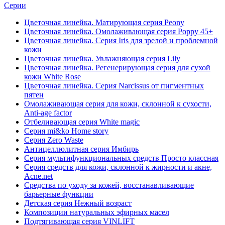
Серии
Цветочная линейка. Матирующая серия Peony
Цветочная линейка. Омолаживающая серия Poppy 45+
Цветочная линейка. Серия Iris для зрелой и проблемной
кожи
Цветочная линейка. Увлажняющая серия Lily
Цветочная линейка. Регенерирующая серия для сухой
кожи White Rose
Цветочная линейка. Серия Narcissus от пигментных
пятен
Омолаживающая серия для кожи, склонной к сухости,
Anti-age factor
Отбеливающая серия White magic
Серия mi&ko Home story
Серия Zero Waste
Антицеллюлитная серия Имбирь
Серия мультифункциональных средств Просто классная
Серия средств для кожи, склонной к жирности и акне,
Acne.net
Средства по уходу за кожей, восстанавливающие
барьерные функции
Детская серия Нежный возраст
Композиции натуральных эфирных масел
Подтягивающая серия VINLIFT