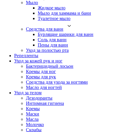
Мыло
Жидкое мыло
Мыло для хаммама и бани
Туалетное мыло
Средства для ванн
Бурлящие шарики для ванн
Соль для ванн
Пены для ванн
Уход за полостью рта
Репелленты
Уход за кожей рук и ног
Бактерицидный лосьон
Кремы для ног
Кремы для рук
Средства для ухода за ногтями
Масло для ногтей
Уход за телом
Дезодоранты
Интимная гигиена
Кремы
Маски
Масла
Молочко
Скрабы