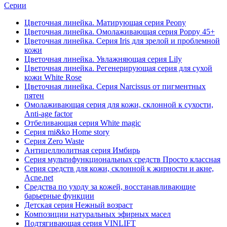
Серии
Цветочная линейка. Матирующая серия Peony
Цветочная линейка. Омолаживающая серия Poppy 45+
Цветочная линейка. Серия Iris для зрелой и проблемной
кожи
Цветочная линейка. Увлажняющая серия Lily
Цветочная линейка. Регенерирующая серия для сухой
кожи White Rose
Цветочная линейка. Серия Narcissus от пигментных
пятен
Омолаживающая серия для кожи, склонной к сухости,
Anti-age factor
Отбеливающая серия White magic
Серия mi&ko Home story
Серия Zero Waste
Антицеллюлитная серия Имбирь
Серия мультифункциональных средств Просто классная
Серия средств для кожи, склонной к жирности и акне,
Acne.net
Средства по уходу за кожей, восстанавливающие
барьерные функции
Детская серия Нежный возраст
Композиции натуральных эфирных масел
Подтягивающая серия VINLIFT