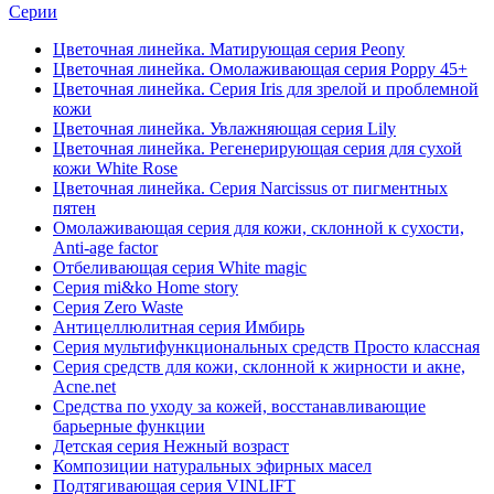
Серии
Цветочная линейка. Матирующая серия Peony
Цветочная линейка. Омолаживающая серия Poppy 45+
Цветочная линейка. Серия Iris для зрелой и проблемной
кожи
Цветочная линейка. Увлажняющая серия Lily
Цветочная линейка. Регенерирующая серия для сухой
кожи White Rose
Цветочная линейка. Серия Narcissus от пигментных
пятен
Омолаживающая серия для кожи, склонной к сухости,
Anti-age factor
Отбеливающая серия White magic
Серия mi&ko Home story
Серия Zero Waste
Антицеллюлитная серия Имбирь
Серия мультифункциональных средств Просто классная
Серия средств для кожи, склонной к жирности и акне,
Acne.net
Средства по уходу за кожей, восстанавливающие
барьерные функции
Детская серия Нежный возраст
Композиции натуральных эфирных масел
Подтягивающая серия VINLIFT