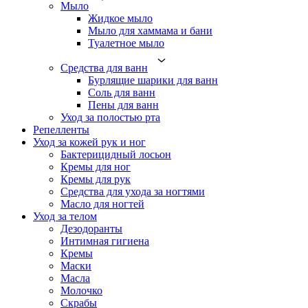
Мыло
Жидкое мыло
Мыло для хаммама и бани
Туалетное мыло
Средства для ванн
Бурлящие шарики для ванн
Соль для ванн
Пены для ванн
Уход за полостью рта
Репелленты
Уход за кожей рук и ног
Бактерицидный лосьон
Кремы для ног
Кремы для рук
Средства для ухода за ногтями
Масло для ногтей
Уход за телом
Дезодоранты
Интимная гигиена
Кремы
Маски
Масла
Молочко
Скрабы