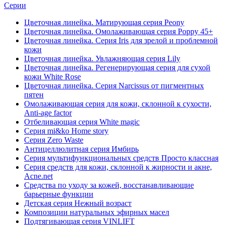
Серии
Цветочная линейка. Матирующая серия Peony
Цветочная линейка. Омолаживающая серия Poppy 45+
Цветочная линейка. Серия Iris для зрелой и проблемной
кожи
Цветочная линейка. Увлажняющая серия Lily
Цветочная линейка. Регенерирующая серия для сухой
кожи White Rose
Цветочная линейка. Серия Narcissus от пигментных
пятен
Омолаживающая серия для кожи, склонной к сухости,
Anti-age factor
Отбеливающая серия White magic
Серия mi&ko Home story
Серия Zero Waste
Антицеллюлитная серия Имбирь
Серия мультифункциональных средств Просто классная
Серия средств для кожи, склонной к жирности и акне,
Acne.net
Средства по уходу за кожей, восстанавливающие
барьерные функции
Детская серия Нежный возраст
Композиции натуральных эфирных масел
Подтягивающая серия VINLIFT