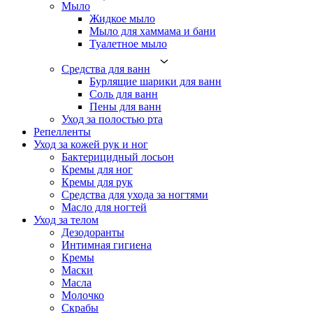
Мыло
Жидкое мыло
Мыло для хаммама и бани
Туалетное мыло
Средства для ванн
Бурлящие шарики для ванн
Соль для ванн
Пены для ванн
Уход за полостью рта
Репелленты
Уход за кожей рук и ног
Бактерицидный лосьон
Кремы для ног
Кремы для рук
Средства для ухода за ногтями
Масло для ногтей
Уход за телом
Дезодоранты
Интимная гигиена
Кремы
Маски
Масла
Молочко
Скрабы