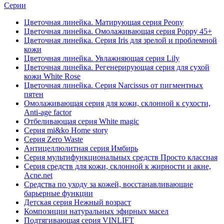
Серии
Цветочная линейка. Матирующая серия Peony
Цветочная линейка. Омолаживающая серия Poppy 45+
Цветочная линейка. Серия Iris для зрелой и проблемной
кожи
Цветочная линейка. Увлажняющая серия Lily
Цветочная линейка. Регенерирующая серия для сухой
кожи White Rose
Цветочная линейка. Серия Narcissus от пигментных
пятен
Омолаживающая серия для кожи, склонной к сухости,
Anti-age factor
Отбеливающая серия White magic
Серия mi&ko Home story
Серия Zero Waste
Антицеллюлитная серия Имбирь
Серия мультифункциональных средств Просто классная
Серия средств для кожи, склонной к жирности и акне,
Acne.net
Средства по уходу за кожей, восстанавливающие
барьерные функции
Детская серия Нежный возраст
Композиции натуральных эфирных масел
Подтягивающая серия VINLIFT