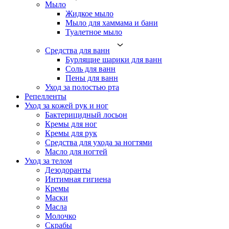
Мыло
Жидкое мыло
Мыло для хаммама и бани
Туалетное мыло
Средства для ванн
Бурлящие шарики для ванн
Соль для ванн
Пены для ванн
Уход за полостью рта
Репелленты
Уход за кожей рук и ног
Бактерицидный лосьон
Кремы для ног
Кремы для рук
Средства для ухода за ногтями
Масло для ногтей
Уход за телом
Дезодоранты
Интимная гигиена
Кремы
Маски
Масла
Молочко
Скрабы