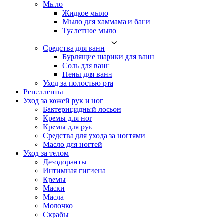
Мыло
Жидкое мыло
Мыло для хаммама и бани
Туалетное мыло
Средства для ванн
Бурлящие шарики для ванн
Соль для ванн
Пены для ванн
Уход за полостью рта
Репелленты
Уход за кожей рук и ног
Бактерицидный лосьон
Кремы для ног
Кремы для рук
Средства для ухода за ногтями
Масло для ногтей
Уход за телом
Дезодоранты
Интимная гигиена
Кремы
Маски
Масла
Молочко
Скрабы