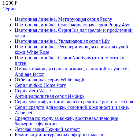
1 290 ₽
Серии
Цветочная линейка. Матирующая серия Peony
Цветочная линейка. Омолаживающая серия Poppy 45+
Цветочная линейка. Серия Iris для зрелой и проблемной
кожи
Цветочная линейка. Увлажняющая серия Lily
Цветочная линейка. Регенерирующая серия для сухой
кожи White Rose
Цветочная линейка. Серия Narcissus от пигментных
пятен
Омолаживающая серия для кожи, склонной к сухости,
Anti-age factor
Отбеливающая серия White magic
Серия mi&ko Home story
Серия Zero Waste
Антицеллюлитная серия Имбирь
Серия мультифункциональных средств Просто классная
Серия средств для кожи, склонной к жирности и акне,
Acne.net
Средства по уходу за кожей, восстанавливающие
барьерные функции
Детская серия Нежный возраст
Композиции натуральных эфирных масел