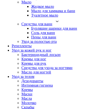
Мыло
Жидкое мыло
Мыло для хаммама и бани
Туалетное мыло
Средства для ванн
Бурлящие шарики для ванн
Соль для ванн
Пены для ванн
Уход за полостью рта
Репелленты
Уход за кожей рук и ног
Бактерицидный лосьон
Кремы для ног
Кремы для рук
Средства для ухода за ногтями
Масло для ногтей
Уход за телом
Дезодоранты
Интимная гигиена
Кремы
Маски
Масла
Молочко
Скрабы