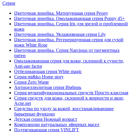
Серии
Цветочная линейка. Матирующая серия Peony
Цветочная линейка. Омолаживающая серия Poppy 45+
Цветочная линейка. Серия Iris для зрелой и проблемной
кожи
Цветочная линейка. Увлажняющая серия Lily
Цветочная линейка. Регенерирующая серия для сухой
кожи White Rose
Цветочная линейка. Серия Narcissus от пигментных
пятен
Омолаживающая серия для кожи, склонной к сухости,
Anti-age factor
Отбеливающая серия White magic
Серия mi&ko Home story
Серия Zero Waste
Антицеллюлитная серия Имбирь
Серия мультифункциональных средств Просто классная
Серия средств для кожи, склонной к жирности и акне,
Acne.net
Средства по уходу за кожей, восстанавливающие
барьерные функции
Детская серия Нежный возраст
Композиции натуральных эфирных масел
Подтягивающая серия VINLIFT