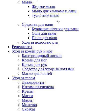
Мыло
Жидкое мыло
Мыло для хаммама и бани
Туалетное мыло
Средства для ванн
Бурлящие шарики для ванн
Соль для ванн
Пены для ванн
Уход за полостью рта
Репелленты
Уход за кожей рук и ног
Бактерицидный лосьон
Кремы для ног
Кремы для рук
Средства для ухода за ногтями
Масло для ногтей
Уход за телом
Дезодоранты
Интимная гигиена
Кремы
Маски
Масла
Молочко
Скрабы