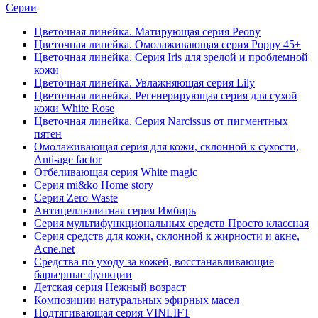
Серии
Цветочная линейка. Матирующая серия Peony
Цветочная линейка. Омолаживающая серия Poppy 45+
Цветочная линейка. Серия Iris для зрелой и проблемной
кожи
Цветочная линейка. Увлажняющая серия Lily
Цветочная линейка. Регенерирующая серия для сухой
кожи White Rose
Цветочная линейка. Серия Narcissus от пигментных
пятен
Омолаживающая серия для кожи, склонной к сухости,
Anti-age factor
Отбеливающая серия White magic
Серия mi&ko Home story
Серия Zero Waste
Антицеллюлитная серия Имбирь
Серия мультифункциональных средств Просто классная
Серия средств для кожи, склонной к жирности и акне,
Acne.net
Средства по уходу за кожей, восстанавливающие
барьерные функции
Детская серия Нежный возраст
Композиции натуральных эфирных масел
Подтягивающая серия VINLIFT