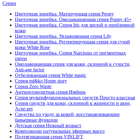
Серии
Цветочная линейка. Матирующая серия Peony
Цветочная линейка. Омолаживающая серия Poppy 45+
Цветочная линейка. Серия Iris для зрелой и проблемной
кожи
Цветочная линейка. Увлажняющая серия Lily
Цветочная линейка. Регенерирующая серия для сухой
кожи White Rose
Цветочная линейка. Серия Narcissus от пигментных
пятен
Омолаживающая серия для кожи, склонной к сухости,
Anti-age factor
Отбеливающая серия White magic
Серия mi&ko Home story
Серия Zero Waste
Антицеллюлитная серия Имбирь
Серия мультифункциональных средств Просто классная
Серия средств для кожи, склонной к жирности и акне,
Acne.net
Средства по уходу за кожей, восстанавливающие
барьерные функции
Детская серия Нежный возраст
Композиции натуральных эфирных масел
Подтягивающая серия VINLIFT