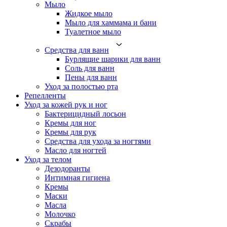
Мыло
Жидкое мыло
Мыло для хаммама и бани
Туалетное мыло
Средства для ванн
Бурлящие шарики для ванн
Соль для ванн
Пены для ванн
Уход за полостью рта
Репелленты
Уход за кожей рук и ног
Бактерицидный лосьон
Кремы для ног
Кремы для рук
Средства для ухода за ногтями
Масло для ногтей
Уход за телом
Дезодоранты
Интимная гигиена
Кремы
Маски
Масла
Молочко
Скрабы