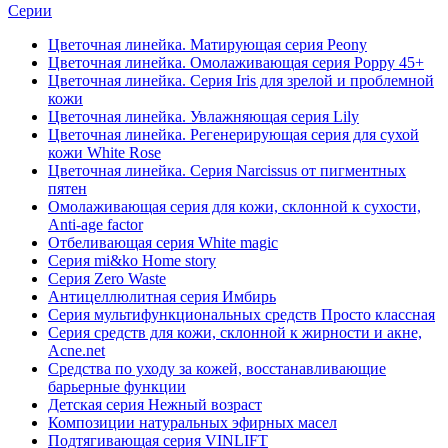
Серии
Цветочная линейка. Матирующая серия Peony
Цветочная линейка. Омолаживающая серия Poppy 45+
Цветочная линейка. Серия Iris для зрелой и проблемной
кожи
Цветочная линейка. Увлажняющая серия Lily
Цветочная линейка. Регенерирующая серия для сухой
кожи White Rose
Цветочная линейка. Серия Narcissus от пигментных
пятен
Омолаживающая серия для кожи, склонной к сухости,
Anti-age factor
Отбеливающая серия White magic
Серия mi&ko Home story
Серия Zero Waste
Антицеллюлитная серия Имбирь
Серия мультифункциональных средств Просто классная
Серия средств для кожи, склонной к жирности и акне,
Acne.net
Средства по уходу за кожей, восстанавливающие
барьерные функции
Детская серия Нежный возраст
Композиции натуральных эфирных масел
Подтягивающая серия VINLIFT