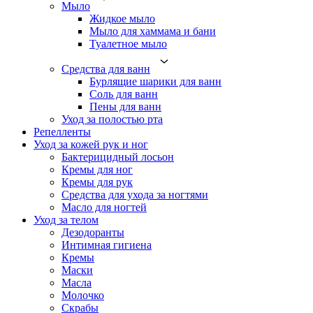
Мыло
Жидкое мыло
Мыло для хаммама и бани
Туалетное мыло
Средства для ванн
Бурлящие шарики для ванн
Соль для ванн
Пены для ванн
Уход за полостью рта
Репелленты
Уход за кожей рук и ног
Бактерицидный лосьон
Кремы для ног
Кремы для рук
Средства для ухода за ногтями
Масло для ногтей
Уход за телом
Дезодоранты
Интимная гигиена
Кремы
Маски
Масла
Молочко
Скрабы