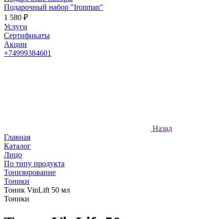
Подарочный набор "Ironman"
1 580 ₽
Услуги
Сертификаты
Акции
+74999384601
Назад
Главная
Каталог
Лицо
По типу продукта
Тонизирование
Тоники
Тоник VinLift 50 мл
Тоники