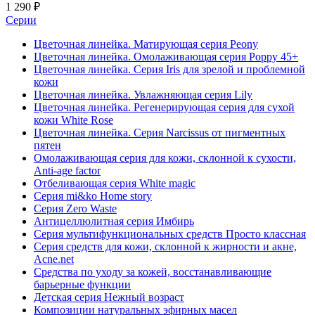
1 290 ₽
Серии
Цветочная линейка. Матирующая серия Peony
Цветочная линейка. Омолаживающая серия Poppy 45+
Цветочная линейка. Серия Iris для зрелой и проблемной
кожи
Цветочная линейка. Увлажняющая серия Lily
Цветочная линейка. Регенерирующая серия для сухой
кожи White Rose
Цветочная линейка. Серия Narcissus от пигментных
пятен
Омолаживающая серия для кожи, склонной к сухости,
Anti-age factor
Отбеливающая серия White magic
Серия mi&ko Home story
Серия Zero Waste
Антицеллюлитная серия Имбирь
Серия мультифункциональных средств Просто классная
Серия средств для кожи, склонной к жирности и акне,
Acne.net
Средства по уходу за кожей, восстанавливающие
барьерные функции
Детская серия Нежный возраст
Композиции натуральных эфирных масел