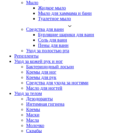
Мыло
Жидкое мыло
Мыло для хаммама и бани
Туалетное мыло
Средства для ванн
Бурлящие шарики для ванн
Соль для ванн
Пены для ванн
Уход за полостью рта
Репелленты
Уход за кожей рук и ног
Бактерицидный лосьон
Кремы для ног
Кремы для рук
Средства для ухода за ногтями
Масло для ногтей
Уход за телом
Дезодоранты
Интимная гигиена
Кремы
Маски
Масла
Молочко
Скрабы