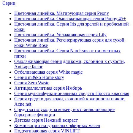
Серии
Цветочная линейка. Матирующая серия Peony
Цветочная линейка. Омолаживающая серия Poppy 45+
Цветочная линейка. Серия Iris для зрелой и проблемной
кожи
Цветочная линейка. Увлажняющая серия Lily
Цветочная линейка. Регенерирующая серия для сухой
кожи White Rose
Цветочная линейка. Серия Narcissus от пигментных
пятен
Омолаживающая серия для кожи, склонной к сухости,
Anti-age factor
Отбеливающая серия White magic
Серия mi&ko Home story
Серия Zero Waste
Антицеллюлитная серия Имбирь
Серия мультифункциональных средств Просто классная
Серия средств для кожи, склонной к жирности и акне,
Acne.net
Средства по уходу за кожей, восстанавливающие
барьерные функции
Детская серия Нежный возраст
Композиции натуральных эфирных масел
Подтягивающая серия VINLIFT