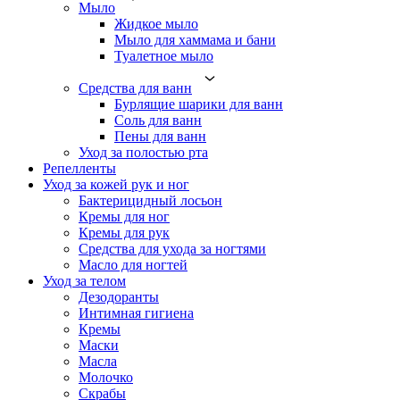
Мыло
Жидкое мыло
Мыло для хаммама и бани
Туалетное мыло
Средства для ванн
Бурлящие шарики для ванн
Соль для ванн
Пены для ванн
Уход за полостью рта
Репелленты
Уход за кожей рук и ног
Бактерицидный лосьон
Кремы для ног
Кремы для рук
Средства для ухода за ногтями
Масло для ногтей
Уход за телом
Дезодоранты
Интимная гигиена
Кремы
Маски
Масла
Молочко
Скрабы