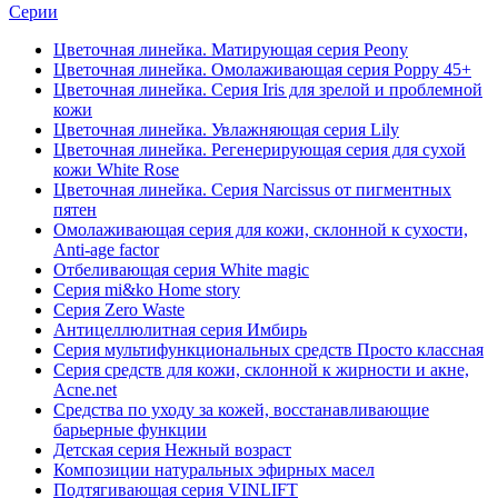
Серии
Цветочная линейка. Матирующая серия Peony
Цветочная линейка. Омолаживающая серия Poppy 45+
Цветочная линейка. Серия Iris для зрелой и проблемной
кожи
Цветочная линейка. Увлажняющая серия Lily
Цветочная линейка. Регенерирующая серия для сухой
кожи White Rose
Цветочная линейка. Серия Narcissus от пигментных
пятен
Омолаживающая серия для кожи, склонной к сухости,
Anti-age factor
Отбеливающая серия White magic
Серия mi&ko Home story
Серия Zero Waste
Антицеллюлитная серия Имбирь
Серия мультифункциональных средств Просто классная
Серия средств для кожи, склонной к жирности и акне,
Acne.net
Средства по уходу за кожей, восстанавливающие
барьерные функции
Детская серия Нежный возраст
Композиции натуральных эфирных масел
Подтягивающая серия VINLIFT