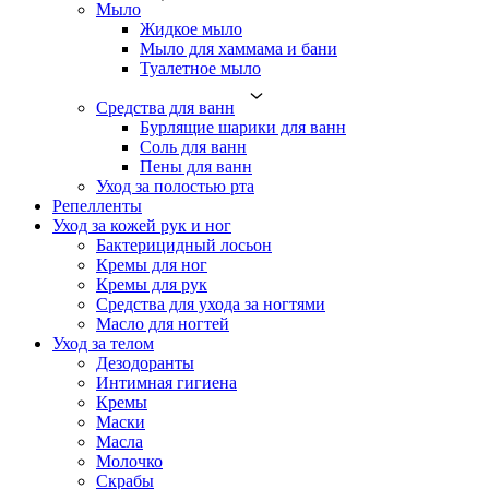
Мыло
Жидкое мыло
Мыло для хаммама и бани
Туалетное мыло
Средства для ванн
Бурлящие шарики для ванн
Соль для ванн
Пены для ванн
Уход за полостью рта
Репелленты
Уход за кожей рук и ног
Бактерицидный лосьон
Кремы для ног
Кремы для рук
Средства для ухода за ногтями
Масло для ногтей
Уход за телом
Дезодоранты
Интимная гигиена
Кремы
Маски
Масла
Молочко
Скрабы