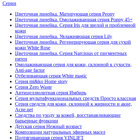
Серии
Цветочная линейка. Матирующая серия Peony
Цветочная линейка. Омолаживающая серия Poppy 45+
Цветочная линейка. Серия Iris для зрелой и проблемной
кожи
Цветочная линейка. Увлажняющая серия Lily
Цветочная линейка. Регенерирующая серия для сухой
кожи White Rose
Цветочная линейка. Серия Narcissus от пигментных
пятен
Омолаживающая серия для кожи, склонной к сухости,
Anti-age factor
Отбеливающая серия White magic
Серия mi&ko Home story
Серия Zero Waste
Антицеллюлитная серия Имбирь
Серия мультифункциональных средств Просто классная
Серия средств для кожи, склонной к жирности и акне,
Acne.net
Средства по уходу за кожей, восстанавливающие
барьерные функции
Детская серия Нежный возраст
Композиции натуральных эфирных масел
Подтягивающая серия VINLIFT