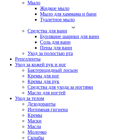
Мыло
Жидкое мыло
Мыло для хаммама и бани
Туалетное мыло
Средства для ванн
Бурлящие шарики для ванн
Соль для ванн
Пены для ванн
Уход за полостью рта
Репелленты
Уход за кожей рук и ног
Бактерицидный лосьон
Кремы для ног
Кремы для рук
Средства для ухода за ногтями
Масло для ногтей
Уход за телом
Дезодоранты
Интимная гигиена
Кремы
Маски
Масла
Молочко
Скрабы