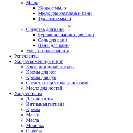
Мыло
Жидкое мыло
Мыло для хаммама и бани
Туалетное мыло
Средства для ванн
Бурлящие шарики для ванн
Соль для ванн
Пены для ванн
Уход за полостью рта
Репелленты
Уход за кожей рук и ног
Бактерицидный лосьон
Кремы для ног
Кремы для рук
Средства для ухода за ногтями
Масло для ногтей
Уход за телом
Дезодоранты
Интимная гигиена
Кремы
Маски
Масла
Молочко
Скрабы