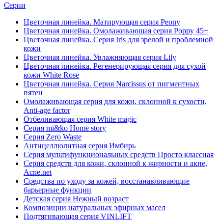
Серии
Цветочная линейка. Матирующая серия Peony
Цветочная линейка. Омолаживающая серия Poppy 45+
Цветочная линейка. Серия Iris для зрелой и проблемной
кожи
Цветочная линейка. Увлажняющая серия Lily
Цветочная линейка. Регенерирующая серия для сухой
кожи White Rose
Цветочная линейка. Серия Narcissus от пигментных
пятен
Омолаживающая серия для кожи, склонной к сухости,
Anti-age factor
Отбеливающая серия White magic
Серия mi&ko Home story
Серия Zero Waste
Антицеллюлитная серия Имбирь
Серия мультифункциональных средств Просто классная
Серия средств для кожи, склонной к жирности и акне,
Acne.net
Средства по уходу за кожей, восстанавливающие
барьерные функции
Детская серия Нежный возраст
Композиции натуральных эфирных масел
Подтягивающая серия VINLIFT