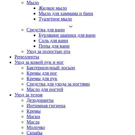
Мыло
Жидкое мыло
Мыло для хаммама и бани
Туалетное мыло
Средства для ванн
Бурлящие шарики для ванн
Соль для ванн
Пены для ванн
Уход за полостью рта
Репелленты
Уход за кожей рук и ног
Бактерицидный лосьон
Кремы для ног
Кремы для рук
Средства для ухода за ногтями
Масло для ногтей
Уход за телом
Дезодоранты
Интимная гигиена
Кремы
Маски
Масла
Молочко
Скрабы