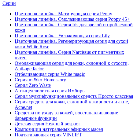
Серии
Цветочная линейка. Матирующая серия Peony
Цветочная линейка. Омолаживающая серия Poppy 45+
Цветочная линейка. Серия Iris для зрелой и проблемной
кожи
Цветочная линейка. Увлажняющая серия Lily
Цветочная линейка. Регенерирующая серия для сухой
кожи White Rose
Цветочная линейка. Серия Narcissus от пигментных
пятен
Омолаживающая серия для кожи, склонной к сухости,
Anti-age factor
Отбеливающая серия White magic
Серия mi&ko Home story
Серия Zero Waste
Антицеллюлитная серия Имбирь
Серия мультифункциональных средств Просто классная
Серия средств для кожи, склонной к жирности и акне,
Acne.net
Средства по уходу за кожей, восстанавливающие
барьерные функции
Детская серия Нежный возраст
Композиции натуральных эфирных масел
Подтягивающая серия VINLIFT