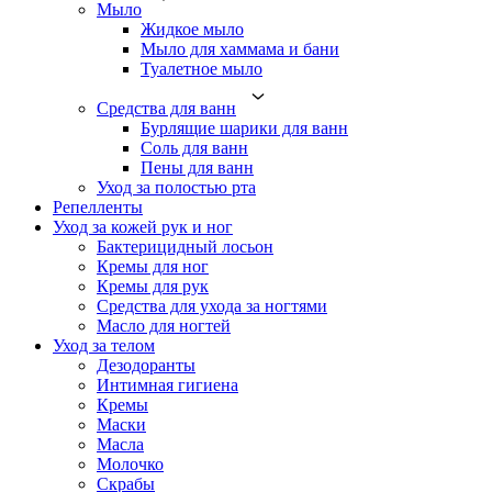
Мыло
Жидкое мыло
Мыло для хаммама и бани
Туалетное мыло
Средства для ванн
Бурлящие шарики для ванн
Соль для ванн
Пены для ванн
Уход за полостью рта
Репелленты
Уход за кожей рук и ног
Бактерицидный лосьон
Кремы для ног
Кремы для рук
Средства для ухода за ногтями
Масло для ногтей
Уход за телом
Дезодоранты
Интимная гигиена
Кремы
Маски
Масла
Молочко
Скрабы