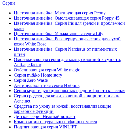
Серии
Цветочная линейка. Матирующая серия Peony
Цветочная линейка. Омолаживающая серия Poppy 45+
Цветочная линейка. Серия Iris для зрелой и проблемной
кожи
Цветочная линейка. Увлажняющая серия Lily
Цветочная линейка. Регенерирующая серия для сухой
кожи White Rose
Цветочная линейка. Серия Narcissus от пигментных
пятен
Омолаживающая серия для кожи, склонной к сухости,
Anti-age factor
Отбеливающая серия White magic
Серия mi&ko Home story
Серия Zero Waste
Антицеллюлитная серия Имбирь
Серия мультифункциональных средств Просто классная
Серия средств для кожи, склонной к жирности и акне,
Acne.net
Средства по уходу за кожей, восстанавливающие
барьерные функции
Детская серия Нежный возраст
Композиции натуральных эфирных масел
Подтягивающая серия VINLIFT